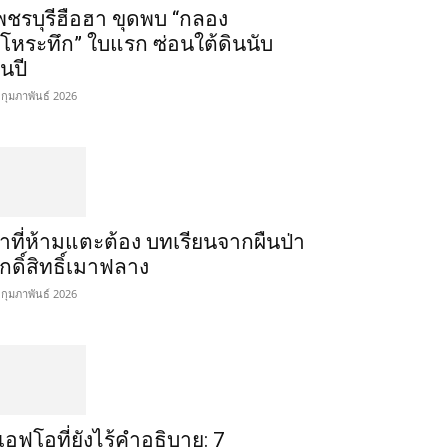
พชรบุรีฮือฮา ขุดพบ “กลอง
โหระทึก” ใบแรก ซ่อนใต้ดินนับ
ันปี
 กุมภาพันธ์ 2026
่าที่ห้ามแตะต้อง บทเรียนจากผืนป่า
ักดิ์สิทธิ์เมาฟลาง
 กุมภาพันธ์ 2026
ูเอฟโอที่ยังไร้คำอธิบาย: 7