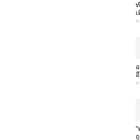
ท
เ
11
อ
อ
11
“
ถ