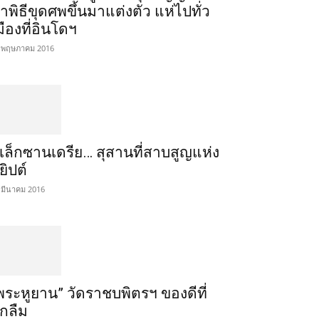
ำพิธีขุดศพขึ้นมาแต่งตัว แห่ไปทั่ว
มืองที่อินโดฯ
 พฤษภาคม 2016
เล็กซานเดรีย… สุสานที่สาบสูญแห่ง
ียิปต์
 มีนาคม 2016
พระหูยาน” วัดราชบพิตรฯ ของดีที่
ูกลืม