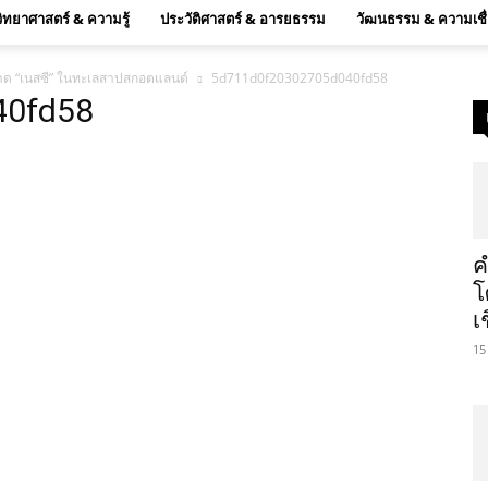
วิทยาศาสตร์ & ความรู้
ประวัติศาสตร์ & อารยธรรม
วัฒนธรรม & ความเชื
ลาด “เนสซี” ในทะเลสาปสกอตแลนด์
5d711d0f20302705d040fd58
40fd58
ค
โ
เ
15