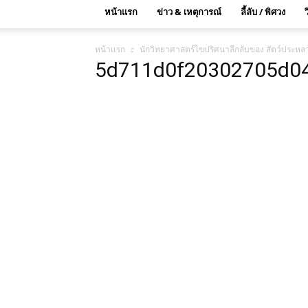
หน้าแรก
ข่าว & เหตุการณ์
ลี้ลับ / พิศวง
หน้าแรก
นักวิทยาศาสตร์ไขปริศนาลึกลับของ สัตว์ประห
5d711d0f20302705d0