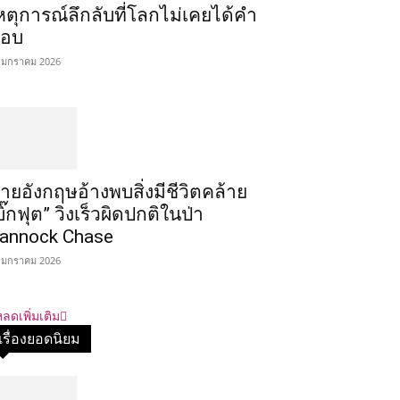
หตุการณ์ลึกลับที่โลกไม่เคยได้คำ
อบ
 มกราคม 2026
ายอังกฤษอ้างพบสิ่งมีชีวิตคล้าย
บิ๊กฟุต” วิ่งเร็วผิดปกติในป่า
annock Chase
 มกราคม 2026
ลดเพิ่มเติม
เรื่องยอดนิยม