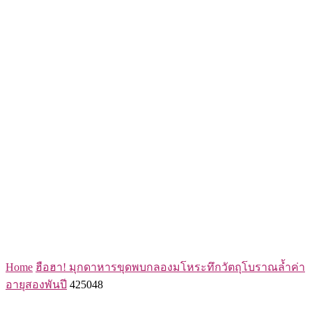
Home
ฮือฮา! มุกดาหารขุดพบกลองมโหระทึกวัตถุโบราณล้ำค่า
อายุสองพันปี
425048