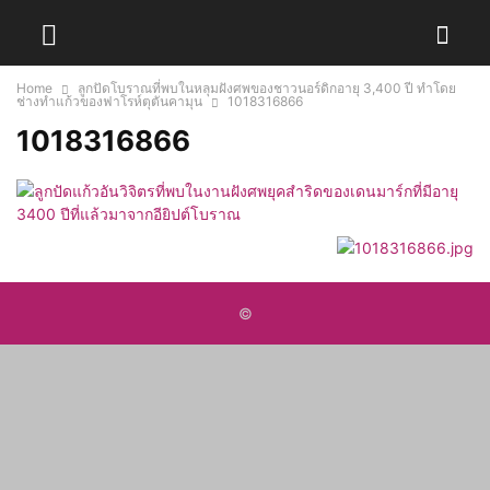
Home
ลูกปัดโบราณที่พบในหลุมฝังศพของชาวนอร์ดิกอายุ 3,400 ปี ทำโดย
ช่างทำแก้วของฟาโรห์ตุตันคามุน
1018316866
1018316866
©