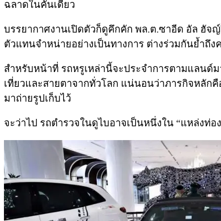
ฉลาดในคันเดียว
บรรยากาศงานเปิดตัวก็ดูคึกคัก พล.ต.ซาอีด อัล ฮั
ตัวแทนจำหน่ายอย่างเป็นทางการ ต่างร่วมกันย้ำถึงค
สำหรับหน้าที่ รถหรูเหล่านี้จะประจำการตามแลนด์มาร์
เที่ยวและสายตาจากทั่วโลก แน่นอนว่าภารกิจหลักคือก
มาถ่ายรูปเก็บไว้
จะว่าไป รถตำรวจในดูไบอาจเป็นหนึ่งใน “แหล่งท่องเท