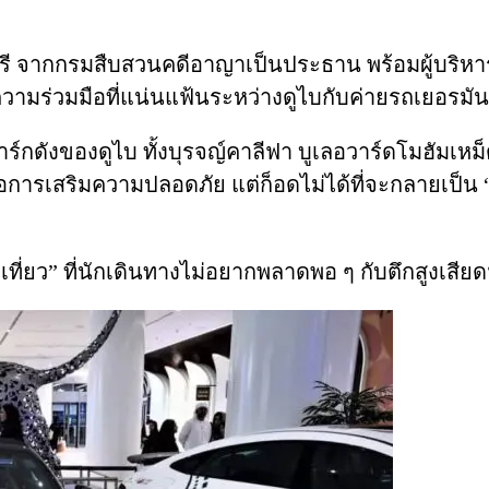
จญ์รี จากกรมสืบสวนคดีอาญาเป็นประธาน พร้อมผู้บริห
วามร่วมมือที่แน่นแฟ้นระหว่างดูไบกับค่ายรถเยอรมัน
กดังของดูไบ ทั้งบุรจญ์คาลีฟา บูเลอวาร์ดโมฮัมเหม็ด 
ารเสริมความปลอดภัย แต่ก็อดไม่ได้ที่จะกลายเป็น “ซิก
ี่ยว” ที่นักเดินทางไม่อยากพลาดพอ ๆ กับตึกสูงเสียดฟ