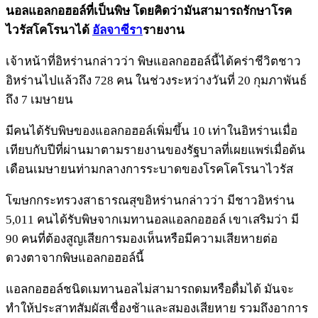
นอลแอลกอฮอล์ที่เป็นพิษ โดยคิดว่ามันสามารถรักษาโรค
ไวรัสโคโรนาได้
อัลจาซีรา
รายงาน
เจ้าหน้าที่อิหร่านกล่าวว่า พิษแอลกอฮอล์นี้ได้คร่าชีวิตชาว
อิหร่านไปแล้วถึง 728 คน ในช่วงระหว่างวันที่ 20 กุมภาพันธ์
ถึง 7 เมษายน
มีคนได้รับพิษของแอลกอฮอล์เพิ่มขึ้น 10 เท่าในอิหร่านเมื่อ
เทียบกับปีที่ผ่านมาตามรายงานของรัฐบาลที่เผยแพร่เมื่อต้น
เดือนเมษายนท่ามกลางการระบาดของโรคโคโรนาไวรัส
โฆษกกระทรวงสาธารณสุขอิหร่านกล่าวว่า มีชาวอิหร่าน
5,011 คนได้รับพิษจากเมทานอลแอลกอฮอล์ เขาเสริมว่า มี
90 คนที่ต้องสูญเสียการมองเห็นหรือมีความเสียหายต่อ
ดวงตาจากพิษแอลกอฮอล์นี้
แอลกอฮอล์ชนิดเมทานอลไม่สามารถดมหรือดื่มได้ มันจะ
ทำให้ประสาทสัมผัสเชื่องช้าและสมองเสียหาย รวมถึงอาการ