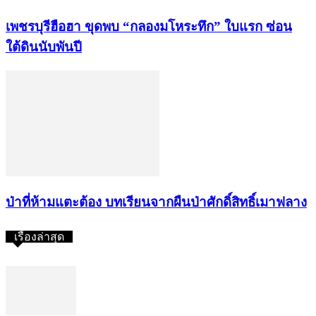
เพชรบุรีฮือฮา ขุดพบ “กลองมโหระทึก” ใบแรก ซ่อน
ใต้ดินนับพันปี
ป่าที่ห้ามแตะต้อง บทเรียนจากผืนป่าศักดิ์สิทธิ์เมาฟลาง
เรื่องล่าสุด