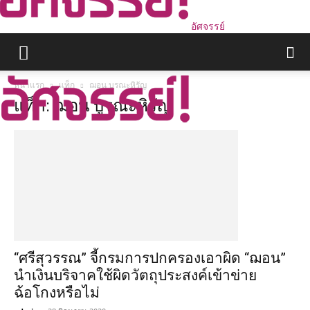
อัศจรรย์
หน้าแรก
แท็ก
ฌอน บูรณะหิรัญ
แท็ก: ฌอน บูรณะหิรัญ
“ศรีสุวรรณ” จี้กรมการปกครองเอาผิด “ฌอน”
นำเงินบริจาคใช้ผิดวัตถุประสงค์เข้าข่าย
ฉ้อโกงหรือไม่