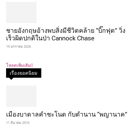
ชายอังกฤษอ้างพบสิ่งมีชีวิตคล้าย “บิ๊กฟุต” วิ่ง
เร็วผิดปกติในป่า Cannock Chase
19 มกราคม 2026
โหลดเพิ่มเติม
เรื่องยอดนิยม
เมืองบาดาลคำชะโนด กับตำนาน “พญานาค”
11 มีนาคม 2016