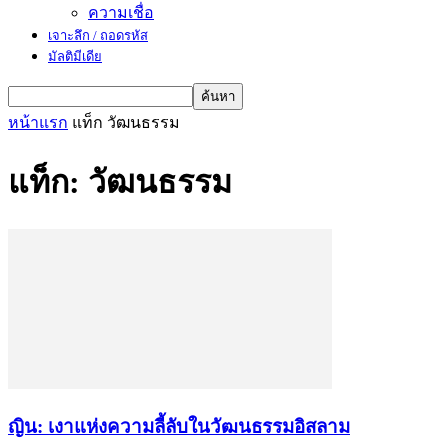
ความเชื่อ
เจาะลึก / ถอดรหัส
มัลติมีเดีย
หน้าแรก
แท็ก
วัฒนธรรม
แท็ก: วัฒนธรรม
ญิน: เงาแห่งความลี้ลับในวัฒนธรรมอิสลาม