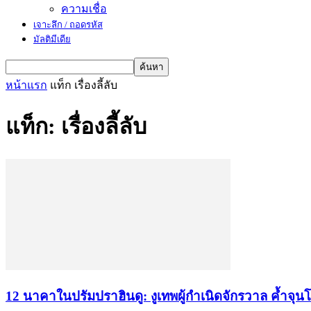
ความเชื่อ
เจาะลึก / ถอดรหัส
มัลติมีเดีย
หน้าแรก
แท็ก
เรื่องลี้ลับ
แท็ก: เรื่องลี้ลับ
12 นาคาในปรัมปราฮินดู: งูเทพผู้กำเนิดจักรวาล ค้ำจุน