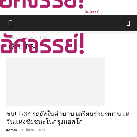
อัศจรรย์
หน้าแรก
แท็ก
T-34
แท็ก: T-34
ชม! T-34 รถถังในตำนาน เตรียมร่วมขบวนแห่
วันแห่งชัยชนะในกรุงมอสโก
admin
-
31 มีนาคม 2020