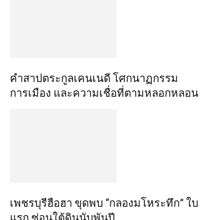
คำสาปตระกูลเคนเนดี โศกนาฏกรรม
การเมือง และความเชื่อที่ตามหลอกหลอน
เพชรบุรีฮือฮา ขุดพบ “กลองมโหระทึก” ใบ
แรก ซ่อนใต้ดินนับพันปี