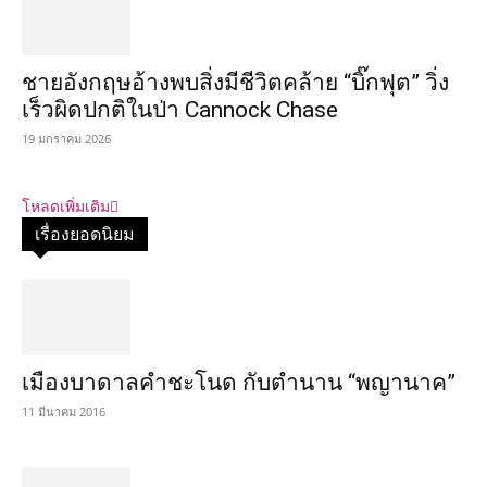
ชายอังกฤษอ้างพบสิ่งมีชีวิตคล้าย “บิ๊กฟุต” วิ่ง
เร็วผิดปกติในป่า Cannock Chase
19 มกราคม 2026
โหลดเพิ่มเติม
เรื่องยอดนิยม
เมืองบาดาลคำชะโนด กับตำนาน “พญานาค”
11 มีนาคม 2016