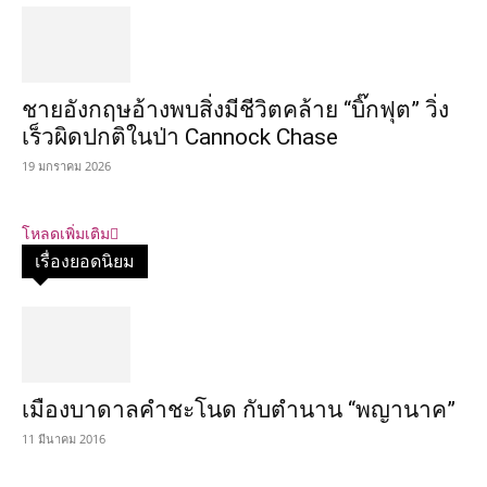
ชายอังกฤษอ้างพบสิ่งมีชีวิตคล้าย “บิ๊กฟุต” วิ่ง
เร็วผิดปกติในป่า Cannock Chase
19 มกราคม 2026
โหลดเพิ่มเติม
เรื่องยอดนิยม
เมืองบาดาลคำชะโนด กับตำนาน “พญานาค”
11 มีนาคม 2016